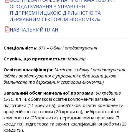
ОСВІТНЬО-ПРОФЕСІЙНА ПРОГРАМА «ОБЛІК І
ОПОДАТКУВАННЯ В УПРАВЛІННІ
ПІДПРИЄМНИЦЬКОЮ ДІЯЛЬНІСТЮ ТА
ДЕРЖАВНИМ СЕКТОРОМ ЕКОНОМІКИ»
НАВЧАЛЬНИЙ ПЛАН
Спеціальність:
071 – Облік і оподаткування
Ступінь, що присвоюється:
Магістр
Освітня кваліфікація:
Магістр з обліку і оподаткування
(облік і оподаткування в управлінні підприємницькою
діяльністю та державним сектором економіки)
Загальний обсяг навчальної програми:
90 кредитів
ЄКТС
, в т. ч. обов’язкові освітні компоненти загальної
підготовки (11 кредитів), обов’язкові освітні компоненти
професійної підготовки (26 кредитів), вибіркові освітні
компоненти (23 кредити), переддипломна практика (7
кредитів), підготовка та захист кваліфікаційної роботи (23
кредити).