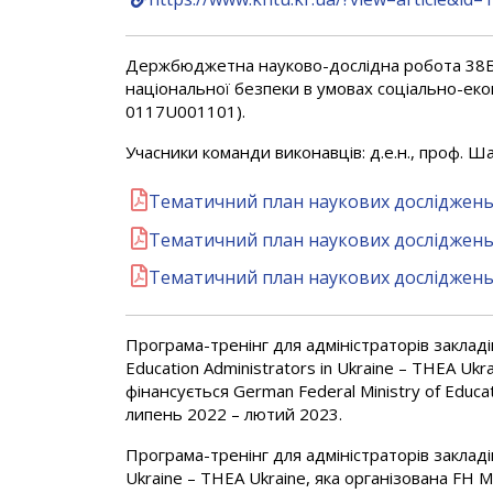
Держбюджетна науково-дослідна робота 38Б1
національної безпеки в умовах соціально-еко
0117U001101).
Учасники команди виконавців: д.е.н., проф. Шалі
Тематичний план наукових досліджень 
Тематичний план наукових досліджень 
Тематичний план наукових досліджень 
Програма-тренінг для адміністраторів закладів 
Education Administrators in Ukraine – ТHEA Ukra
фінансується German Federal Ministry of Educa
липень 2022 – лютий 2023.
Програма-тренінг для адміністраторів закладів 
Ukraine – THEA Ukraine, яка організована FH M