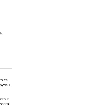
Б.
es та
рупа 1,
ors in
ederal