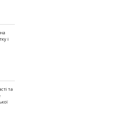
 на
ку і
сті та
№
ької