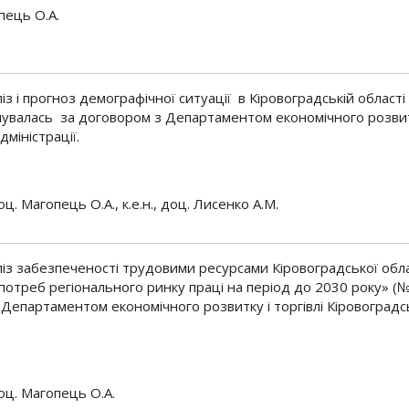
пець О.А.
з і прогноз демографічної ситуації в Кіровоградській області
увалась за договором з Департаментом економічного розвит
дміністрації.
доц. Магопець О.А., к.е.н., доц. Лисенко А.М.
із забезпеченості трудовими ресурсами Кіровоградської обла
потреб регіонального ринку праці на період до 2030 року» (
Департаментом економічного розвитку і торгівлі Кіровоградс
 доц. Магопець О.А.