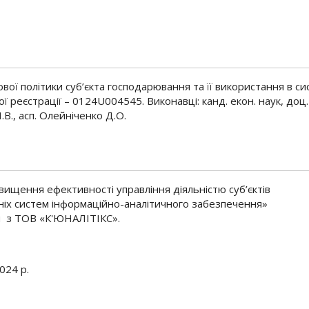
ої політики суб’єкта господарювання та її використання в си
реєстрації – 0124U004545. Виконавці: канд. екон. наук, доц.
Н.В., асп. Олейніченко Д.О.
ищення ефективності управління діяльністю суб’єктів
іх систем інформаційно-аналітичного забезпечення»
м з ТОВ «К'ЮНАЛІТІКС».
024 р.