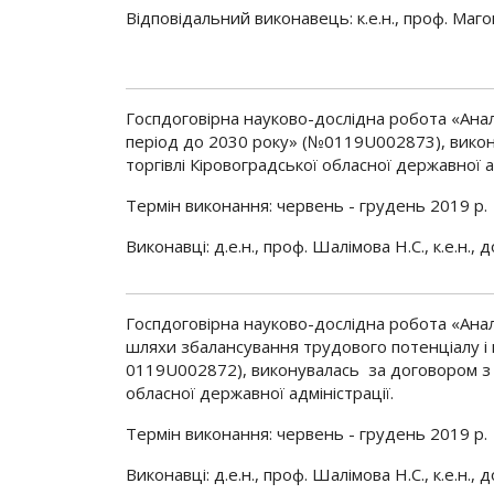
Відповідальний виконавець: к.е.н., проф. Маго
Госпдоговірна науково-дослідна робота «Аналі
період до 2030 року» (№0119U002873), викон
торгівлі Кіровоградської обласної державної а
Термін виконання: червень - грудень 2019 р.
Виконавці: д.е.н., проф. Шалімова Н.С., к.е.н., 
Госпдоговірна науково-дослідна робота «Анал
шляхи збалансування трудового потенціалу і 
0119U002872), виконувалась за договором з 
обласної державної адміністрації.
Термін виконання: червень - грудень 2019 р.
Виконавці: д.е.н., проф. Шалімова Н.С., к.е.н.,