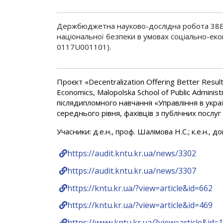
Держбюджетна науково-дослідна робота 38Б1
національної безпеки в умовах соціально-еко
0117U001101).
Проєкт «Decentralization Offering Better Result
Economics, Malopolska School of Public Admini
післядипломного навчання «Управління в укра
середнього рівня, фахівців з публічних посл
Учасники: д.е.н., проф. Шалімова Н.С.; к.е.н., доц
https://audit.kntu.kr.ua/news/3302
https://audit.kntu.kr.ua/news/3307
https://kntu.kr.ua/?view=article&id=662
https://kntu.kr.ua/?view=article&id=469
https://www.kntu.kr.ua/?view=article&id=