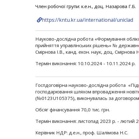
Член робочої групи: к.е.н., доц. Назарова Г.Б.
https://kntu.kr.ua/international/uniclad
Науково-дослідна робота «Формування обліков
прийняття управлінських рішень» № державної 
Смірнова І.В., канд. екон. наук, доц. Смірнова 
Термін виконання: 10.10.2024 - 10.11.2024 р.
Госпдоговірна науково-дослідна робота «Підв
господарювання шляхом впровадження новітн
(№0123U105375), виконувалась за договоро
Обсяг фінансування 70,0 тис. грн.
Термін виконання: листопад 2023 р. - лютий 2
Керівник НДР: д.е.н., проф. Шалімова Н.С.