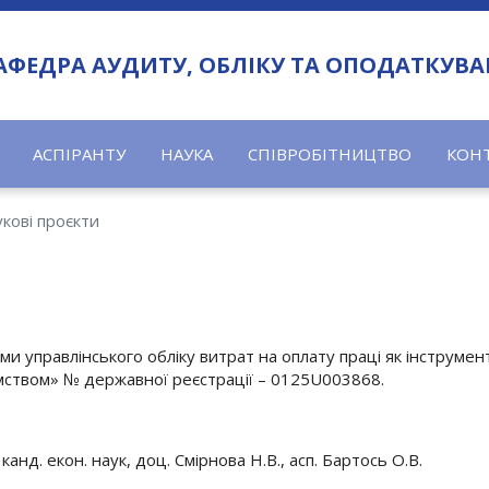
АФЕДРА АУДИТУ, ОБЛІКУ ТА ОПОДАТКУВ
АСПІРАНТУ
НАУКА
СПІВРОБІТНИЦТВО
КОН
кові проєкти
 управлінського обліку витрат на оплату праці як інструмен
мством» № державної реєстрації – 0125U003868.
 канд. екон. наук, доц. Смірнова Н.В., асп. Бартось О.В.