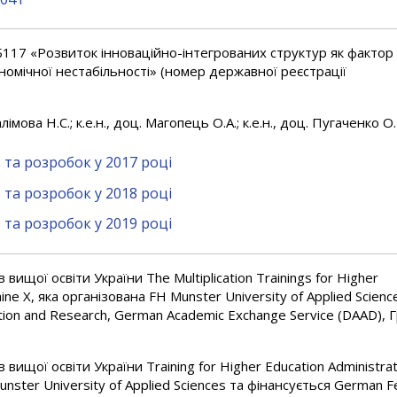
17 «Розвиток інноваційно-інтегрованих структур як фактор
номічної нестабільності» (номер державної реєстрації
мова Н.С.; к.е.н., доц. Магопець О.А.; к.е.н., доц. Пугаченко О.
та розробок у 2017 році
та розробок у 2018 році
та розробок у 2019 році
вищої освіти України The Multiplication Trainings for Higher
ine X, яка організована FH Munster University of Applied Scienc
tion and Research, German Academic Exchange Service (DAAD), Г
вищої освіти України Training for Higher Education Administrat
unster University of Applied Sciences та фінансується German F