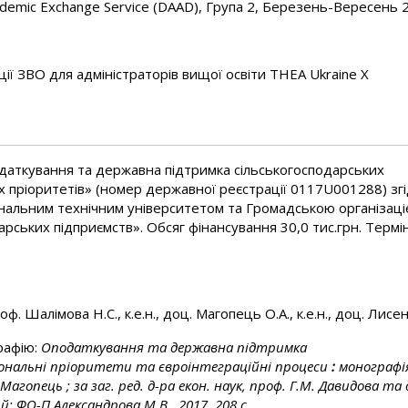
cademic Exchange Service (DAAD), Група 2, Березень-Вересень 
ції ЗВО для адміністраторів вищої освіти THEA Ukraine X
даткування та державна підтримка сільськогосподарських
 пріоритетів» (номер державної реєстрації 0117U001288) згі
нальним технічним університетом та Громадською організац
рських підприємств». Обсяг фінансування 30,0 тис.грн. Термі
роф. Шалімова Н.С., к.е.н., доц. Магопець О.А., к.е.н., доц. Лисе
рафію:
Оподаткування та державна підтримка
іональні пріоритети та євроінтеграційні процеси
:
монографія
 Магопець ; за заг. ред. д-ра екон. наук, проф. Г.М. Давидова та 
й: ФО-П Александрова М.В., 2017. 208 с.