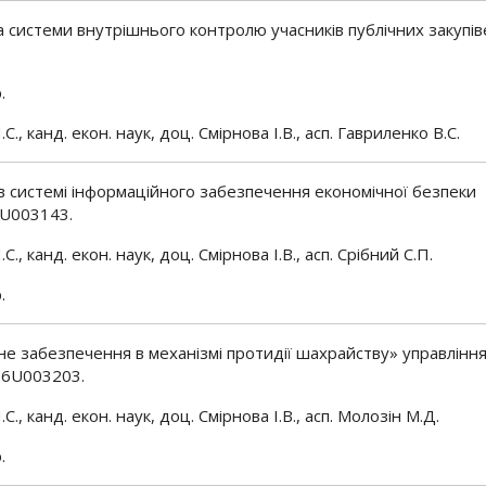
 системи внутрішнього контролю учасників публічних закупі
.
., канд. екон. наук, доц. Смірнова І.В., асп. Гавриленко В.С.
в системі інформаційного забезпечення економічної безпеки
6U003143.
., канд. екон. наук, доц. Смірнова І.В., асп. Срібний С.П.
.
е забезпечення в механізмі протидії шахрайству» управлінн
26U003203.
С., канд. екон. наук, доц. Смірнова І.В., асп. Молозін М.Д.
.