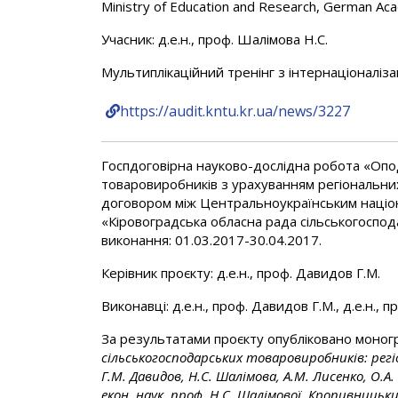
Ministry of Education and Research, German A
Учасник: д.е.н., проф. Шалімова Н.С.
Мультиплікаційний тренінг з інтернаціоналіза
https://audit.kntu.kr.ua/news/3227
Госпдоговірна науково-дослідна робота «Опо
товаровиробників з урахуванням регіональних
договором між Центральноукраїнським націо
«Кіровоградська обласна рада сільськогоспода
виконання: 01.03.2017-30.04.2017.
Керівник проєкту: д.е.н., проф. Давидов Г.М.
Виконавці: д.е.н., проф. Давидов Г.М., д.е.н., п
За результатами проєкту опубліковано моног
сільськогосподарських товаровиробників: рег
Г.М. Давидов, Н.С. Шалімова, А.М. Лисенко, О.А.
екон. наук, проф. Н.С. Шалімової. Кропивницьки