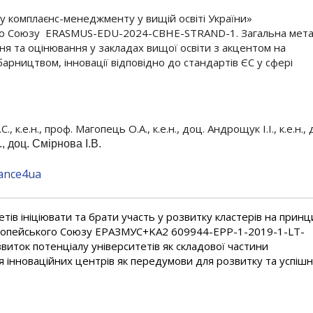
 комплаєнс-менеджменту у вищій освіті України»
го Союзу ERASMUS-EDU-2024-CBHE-STRAND-1. Загальна мет
ня та оцінювання у закладах вищої освіти з акцентом на
абарництвом, інновації відповідно до стандартів ЄС у сфері
 к.е.н., проф. Магопець О.А., к.е.н., доц. Андрощук І.І., к.е.н., 
н., доц. Смірнова І.В.
iance4ua
ів ініціювати та брати участь у розвитку кластерів на принц
 Європейського Союзу ЕРАЗМУС+KA2 609944-EPP-1-2019-1-LT-
виток потенціалу університетів як складової частини
я інноваційних центрів як передумови для розвитку та успіш