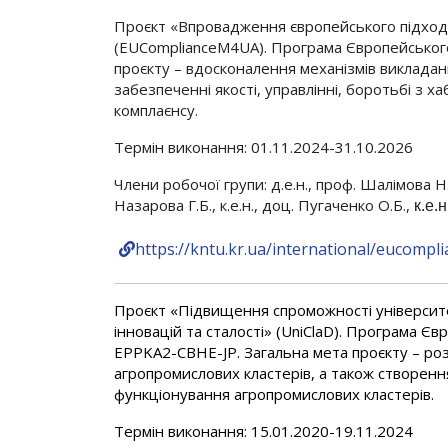
Проєкт «Впровадження європейського підходу
(EUComplianceM4UA). Програма Європейсько
проєкту – вдосконалення механізмів викладан
забезпеченні якості, управлінні, боротьбі з х
комплаєнсу.
Термін виконання: 01.11.2024-31.10.2026
Члени робочої групи: д.е.н., проф. Шалімова Н.С.,
Назарова Г.Б., к.е.н., доц. Пугаченко О.Б.,
к.е.
https://kntu.kr.ua/international/eucompl
Проєкт «Підвищення спроможності університет
інновацій та сталості» (UniClaD). Програма
EPPKA2-CBHE-JP. Загальна мета проєкту – роз
агропромислових кластерів, а також створенн
функціонування агропромислових кластерів.
Термін виконання: 15.01.2020-19.11.2024