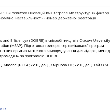
17 «Розвиток інноваційно-інтегрованих структур як фактор
номічної нестабільності» (номер державної реєстрації
s and Efficiency» (DOBRE) в співробітництві з Cracow University
stration (MSAP). Підготовка тренерів сертифікованої програм
їнських органах місцевого самоврядування для лідерів, мене
уг громадян» за програмою DOBRE.
. Магопець О.А.; к.е.н., доц., Смірнова І.В.; к.е.н., доц. Гай О.М.
1041