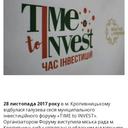
28 листопада 2017 року
в м. Кропивницькому
відбулася галузева сесія муніципального
інвестиційного форуму «TIMЕ to INVEST».
Організатором Форуму виступила міська рада м.
Кропивницький у співпраці із обласним відділенням