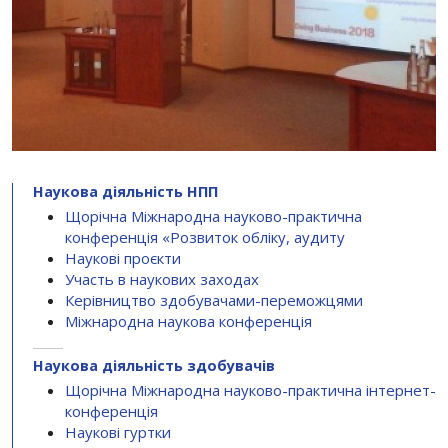
Наукова діяльність НПП
Щорічна Міжнародна науково-практична
конференція «Розвиток обліку, аудиту
Наукові проєкти
Участь в наукових заходах
Керівництво здобувачами-переможцями
Міжнародна наукова конференція
Наукова діяльність здобувачів
Щорічна Міжнародна науково-практична інтернет-
конференція
Наукові гуртки