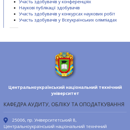
Участь здобувачів у конференціях
Наукові публікації здобувачів
Участь здобувачів у конкурсах наукових робіт
Участь здобувачів у Всеукраїнських олімпіадах
Центральноукраїнський національний технічний
університет
КАФЕДРА АУДИТУ, ОБЛІКУ ТА ОПОДАТКУВАННЯ
25006, пр. Університетський 8,
Центральноукраїнський національний технічний