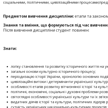
соціальними, політичними, цивілізаційними процесами;пред
Предметом вивчення дисципліни:
етапи та закономі
Знання та вміння, що формуються під час вивченн
Після вивчення дисципліни студент повинен:
Знати:
логіку становлення та розвитку історичного життя на у
загальні основи культурно-історичного процесу;
періодизацію історії України, хронологію основних поді
цивілізаційні витоки і детермінанти української культур
особливості етапів розвитку вітчизняної історії та культ
політичні, економічні, соціальні і духовні проблеми роз
світоглядні особливості української культури та їх зв'
видатних діячів історії та культури, політичних лідерів 
сутність українських національно-культурних проектів;