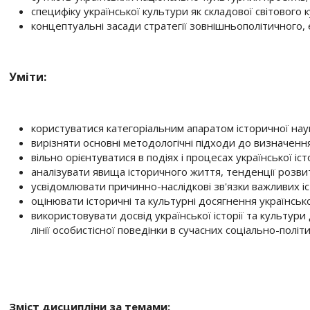
специфіку української культури як складової світового 
концептуальні засади стратегії зовнішньополітичного, 
Уміти:
користуватися категоріальним апаратом історичної нау
вирізняти основні методологічні підходи до визначення 
вільно орієнтуватися в подіях і процесах української іст
аналізувати явища історичного життя, тенденції розвитк
усвідомлювати причинно-наслідкові зв'язки важливих іс
оцінювати історичні та культурні досягнення українсько
використовувати досвід української історії та культури
лінії особистісної поведінки в сучасних соціально-політ
Зміст дисципліни за темами: